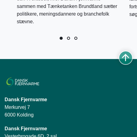
sammen med Tænketanken Brundtland sætter
for
politikere, meningsdannere og branchefolk
søg
stævne.
Dansk Fjernvarme
Merkurvej 7
6000 Kolding
Dansk Fjernvarme
Vesterbrogade 6D, 2.sal