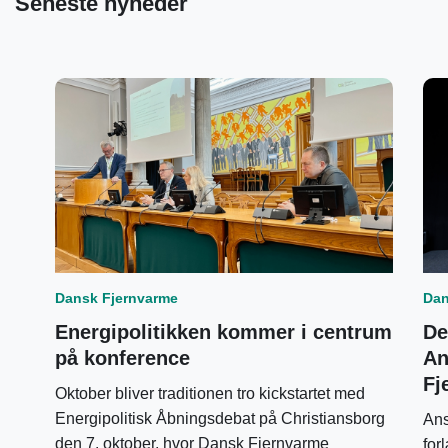
Seneste nyheder
Dansk Fjernvarme
Dan
Energipolitikken kommer i centrum
De
på konference
An
Fj
Oktober bliver traditionen tro kickstartet med
Energipolitisk Åbningsdebat på Christiansborg
Ans
den 7. oktober, hvor Dansk Fjernvarme
for